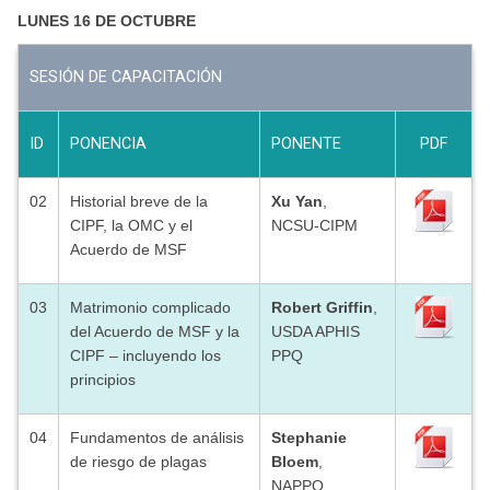
LUNES 16 DE OCTUBRE
SESIÓN DE CAPACITACIÓN
ID
PONENCIA
PONENTE
PDF
02
Historial breve de la
Xu Yan
,
CIPF, la OMC y el
NCSU-CIPM
Acuerdo de MSF
03
Matrimonio complicado
Robert Griffin
,
del Acuerdo de MSF y la
USDA APHIS
CIPF – incluyendo los
PPQ
principios
04
Fundamentos de análisis
Stephanie
de riesgo de plagas
Bloem
,
NAPPO