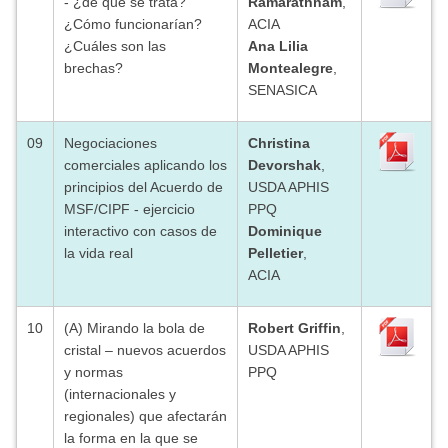
- ¿de qué se trata?
Ramarathnam
,
¿Cómo funcionarían?
ACIA
¿Cuáles son las
Ana Lilia
brechas?
Montealegre
,
SENASICA
09
Negociaciones
Christina
comerciales aplicando los
Devorshak
,
principios del Acuerdo de
USDA APHIS
MSF/CIPF - ejercicio
PPQ
interactivo con casos de
Dominique
la vida real
Pelletier
,
ACIA
10
(A) Mirando la bola de
Robert Griffin
,
cristal – nuevos acuerdos
USDA APHIS
y normas
PPQ
(internacionales y
regionales) que afectarán
la forma en la que se