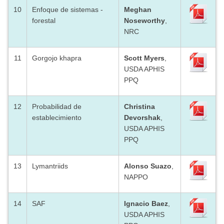
10
Enfoque de sistemas -
Meghan
forestal
Noseworthy
,
NRC
11
Gorgojo khapra
Scott Myers
,
USDA APHIS
PPQ
12
Probabilidad de
Christina
establecimiento
Devorshak
,
USDA APHIS
PPQ
13
Lymantriids
Alonso Suazo
,
NAPPO
14
SAF
Ignacio Baez
,
USDA APHIS