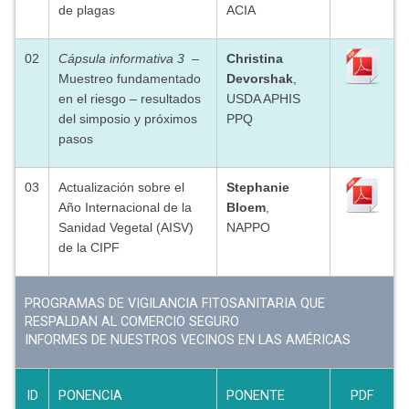
de plagas
ACIA
02
Cápsula informativa 3
–
Christina
Muestreo fundamentado
Devorshak
,
en el riesgo – resultados
USDA APHIS
del simposio y próximos
PPQ
pasos
03
Actualización sobre el
Stephanie
Año Internacional de la
Bloem
,
Sanidad Vegetal (AISV)
NAPPO
de la CIPF
PROGRAMAS DE VIGILANCIA FITOSANITARIA QUE
RESPALDAN AL COMERCIO SEGURO
INFORMES DE NUESTROS VECINOS EN LAS AMÉRICAS
ID
PONENCIA
PONENTE
PDF