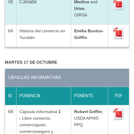
Canadá
05
Medina
and
Urias
,
OIRSA
6A
Historia del comercio en
Emilia Bustos-
Yucatán
Griffin
MARTES 17 DE OCTUBRE
CÁPSULAS INFORMATIVAS
ID
PONENCIA
PONENTE
PDF
6B
Cápsula informativa
1
Robert Griffin
,
-
Libre comercio,
USDA APHIS
comerciojusto,
PPQ
comercioseguro y