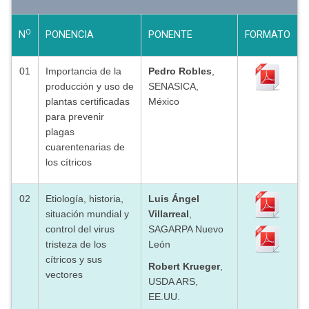
O
N
PONENCIA
PONENTE
FORMATO
01
Importancia de la
Pedro Robles
,
producción y uso de
SENASICA,
plantas certificadas
México
para prevenir
plagas
cuarentenarias de
los cítricos
02
Etiología, historia,
Luis Ángel
situación mundial y
Villarreal
,
control del virus
SAGARPA Nuevo
tristeza de los
León
cítricos y sus
Robert Krueger
,
vectores
USDA ARS,
EE.UU.