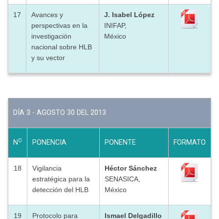
17
Avances y
J. Isabel López
perspectivas en la
INIFAP,
investigación
México
nacional sobre HLB
y su vector
DÍA 3 - AGOSTO 30 DEL 2013
O
N
PONENCIA
PONENTE
FORMATO
18
Vigilancia
Héctor Sánchez
estratégica para la
SENASICA,
detección del HLB
México
19
Protocolo para
Ismael Delgadillo