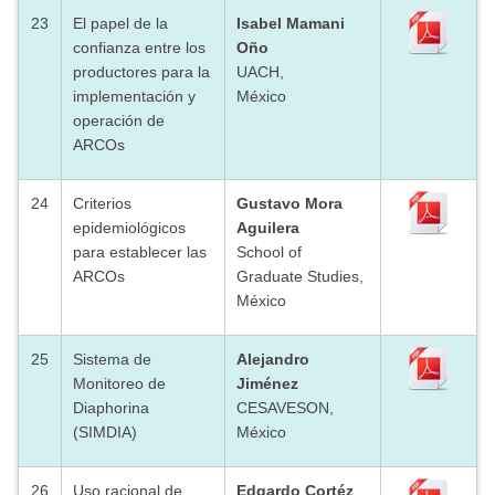
23
El papel de la
Isabel Mamani
confianza entre los
Oño
productores para la
UACH,
implementación y
México
operación de
ARCOs
24
Criterios
Gustavo Mora
epidemiológicos
Aguilera
para establecer las
School of
ARCOs
Graduate Studies,
México
25
Sistema de
Alejandro
Monitoreo de
Jiménez
Diaphorina
CESAVESON,
(SIMDIA)
México
26
Uso racional de
Edgardo Cortéz