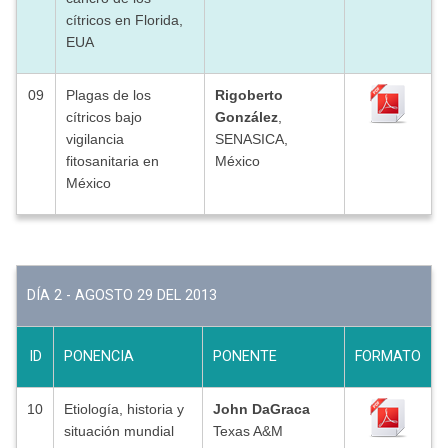
cítricos en Florida,
EUA
09
Plagas de los
Rigoberto
cítricos bajo
González
,
vigilancia
SENASICA,
fitosanitaria en
México
México
DÍA 2 - AGOSTO 29 DEL 2013
ID
PONENCIA
PONENTE
FORMATO
10
Etiología, historia y
John DaGraca
situación mundial
Texas A&M