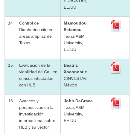
FDACS DPI,
EE.UU
14
Control de
Mamoudou
Diaphorina citri en
Setamou
áreas amplias de
Texas A&M
Texas
University,
EE.UU.
15
Evaluación de la
Beatriz
viabilidad de CaL en
Xoconostle
cítricos infectados
CINVESTAV,
con HLB
México
16
Avances y
John DaGraca
perspectivas en la
Texas A&M
investigación
University,
internacional sobre
EE.UU.
HLB y su vector