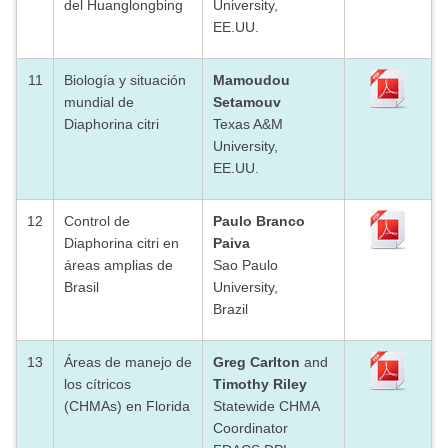
del Huanglongbing
University,
EE.UU.
11
Biología y situación
Mamoudou
mundial de
Setamouv
Diaphorina citri
Texas A&M
University,
EE.UU.
12
Control de
Paulo Branco
Diaphorina citri en
Paiva
áreas amplias de
Sao Paulo
Brasil
University,
Brazil
13
Áreas de manejo de
Greg Carlton
and
los cítricos
Timothy Riley
(CHMAs) en Florida
Statewide CHMA
Coordinator