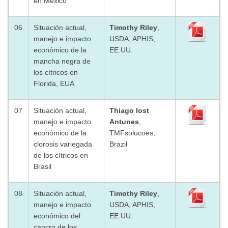
en México
06
Situación actual,
Timothy Riley
,
manejo e impacto
USDA, APHIS,
económico de la
EE.UU.
mancha negra de
los cítricos en
Florida, EUA
07
Situación actual,
Thiago Iost
manejo e impacto
Antunes
,
económico de la
TMFsolucoes,
clorosis variegada
Brazil
de los cítricos en
Brasil
08
Situación actual,
Timothy Riley
,
manejo e impacto
USDA, APHIS,
económico del
EE.UU.
cancro de los