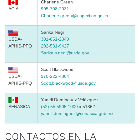
Charlene Green
ACIA
905-708-2031
Charlene.green@inspection.gc.ca
Sarika Negi
USDA-
301-851-2349
APHIS-PPQ
202-531-9427
Sarika.s.negi@usda.gov
Scott Blackwood
USDA-
970-222-4864
APHIS-PPQ
Scott.blackwood@usda.gov
Yanell Domínguez Velázquez
SENASICA
(52) 55 5905 1000
x 51362
yanell.dominguez@senasica.gob.mx
CONTACTOS EN LA