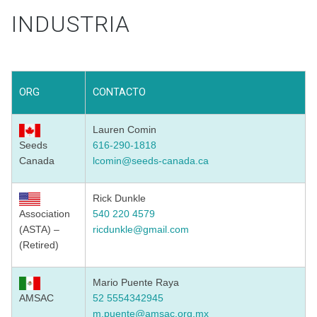
INDUSTRIA
ORG
CONTACTO
Lauren Comin
Seeds
616-290-1818
Canada
lcomin@seeds-canada.ca
Rick Dunkle
Association
540 220 4579
(ASTA) –
ricdunkle@gmail.com
(Retired)
Mario Puente Raya
AMSAC
52 5554342945
m.puente@amsac.org.mx